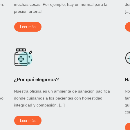
ón.
muchas cosas. Por ejemplo, hay un normal para la
de
presión arterial
[...
Leer más
¿Por qué elegirnos?
Ha
Nuestra oficina es un ambiente de sanación pacífica
No
vo
donde cuidamos a los pacientes con honestidad,
fa
integridad y compasión. [...]
qu
con
Leer más