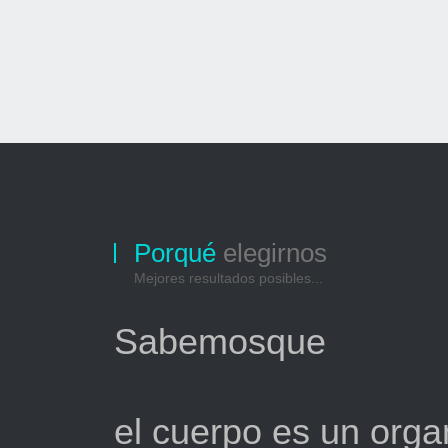
Porqué
elegirnos
Mejores resultados posibles...
Sabemosque
el cuerpo es un org