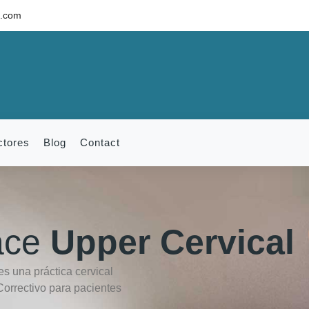
c.com
ctores
Blog
Contact
race
Upper Cervical
es una práctica cervical
Correctivo para pacientes