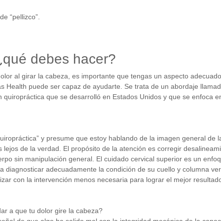
e “pellizco”.
¿qué debes hacer?
dolor al girar la cabeza, es importante que tengas un aspecto adecuado
as Health puede ser capaz de ayudarte. Se trata de un abordaje llamad
n quiropráctica que se desarrolló en Estados Unidos y que se enfoca en
uiropráctica” y presume que estoy hablando de la imagen general de la 
s lejos de la verdad.
El propósito de la atención es corregir desalineam
uerpo sin manipulación general. El cuidado cervical superior es un enfo
ra diagnosticar adecuadamente la condición de su cuello y columna ver
izar con la intervención menos necesaria para lograr el mejor resultado
ar a que tu dolor gire la cabeza?