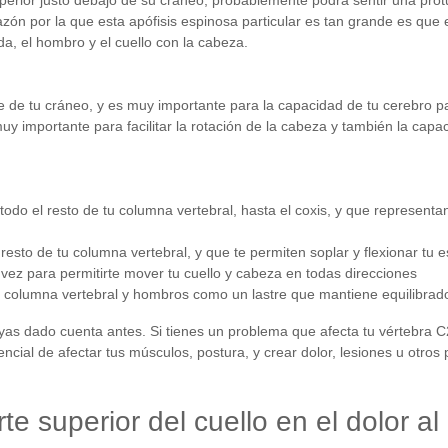
 superior justo debajo de su cráneo, probablemente podrá sentir una pro
zón por la que esta apófisis espinosa particular es tan grande es que e
a, el hombro y el cuello con la cabeza.
se de tu cráneo, y es muy importante para la capacidad de tu cerebro p
 muy importante para facilitar la rotación de la cabeza y también la ca
 todo el resto de tu columna vertebral, hasta el coxis, y que represent
resto de tu columna vertebral, y que te permiten soplar y flexionar tu 
 vez para permitirte mover tu cuello y cabeza en todas direcciones
tu columna vertebral y hombros como un lastre que mantiene equilibrado
yas dado cuenta antes. Si tienes un problema que afecta tu vértebra C2
ncial de afectar tus músculos, postura, y crear dolor, lesiones u otros
te superior del cuello en el dolor al