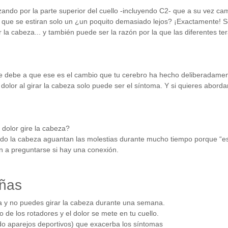
ndo por la parte superior del cuello -incluyendo C2- que a su vez ca
ue se estiran solo un ¿un poquito demasiado lejos? ¡Exactamente! So
ar la cabeza... y también puede ser la razón por la que las diferentes 
za se debe a que ese es el cambio que tu cerebro ha hecho deliberadam
dolor al girar la cabeza solo puede ser el síntoma. Y si quieres abord
 dolor gire la cabeza?
ndo la cabeza aguantan las molestias durante mucho tiempo porque “e
 a preguntarse si hay una conexión.
añas
a y no puedes girar la cabeza durante una semana.
de los rotadores y el dolor se mete en tu cuello.
ndo aparejos deportivos) que exacerba los síntomas