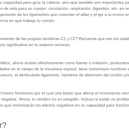
u capacidad para girar la cabeza, sino que también son importantes pa
es de vida para su cuerpo -circulación, respiración, digestión, etc- en re
posición de los ligamentos que conectan el atlas y el eje a tu tronco en
forma en que trabaja tu cuerpo.
ovimiento de las propias vértebras C1 y C2? Recuerda que son los eslab
to significativo en tu sistema nervioso.
fálico, ahora actúan efectivamente como fuente o irritación, produciend
ridades en el campo de la mecánica espinal, tiene numerosos nombres 
euro, el denticulado-ligamento, hipótesis de distorsión del cordón y/o
l mismo fenómeno por el cual una lesión que afecta el movimiento norm
 negativa.
Ahora, tu cerebro no es estúpido. Incluso si existe un probl
tes que minimizarán los efectos negativos en su capacidad para funcio
r?