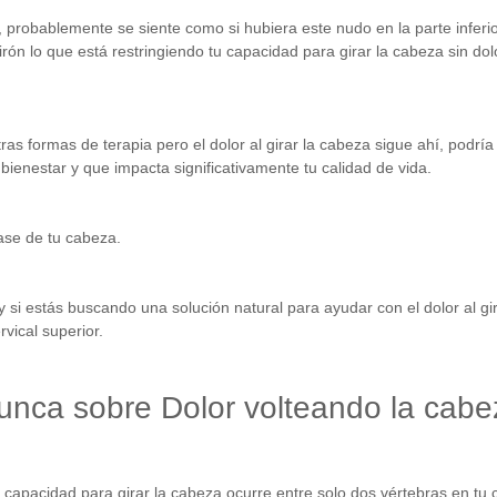
, probablemente se siente como si hubiera este nudo en la parte inferio
rón lo que está restringiendo tu capacidad para girar la cabeza sin dolor
otras formas de terapia pero el dolor al girar la cabeza sigue ahí, podr
 bienestar y que impacta significativamente tu calidad de vida.
ase de tu cabeza.
 y si estás buscando una solución natural para ayudar con el dolor al g
vical superior.
unca sobre Dolor volteando la cabe
capacidad para girar la cabeza ocurre entre solo dos vértebras en tu 