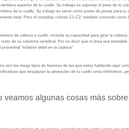
értebra superior de tu cuello. Su trabajo es soportar el peso de tu cr
értebra de tu cuello. Su trabajo es servir como punto de pivote para tu 
imiento total. Pero el complejo cráneo C1-C2, también conocido como l
entos de cabeza y cuello, incluida su capacidad para girar la cabeza
 resto de su columna vertebral. Por no decir que el área sea inestable -
l proverbial “eslabón débil en la cadena”.
 no son los mega tipos de lesiones de las que estoy hablando aquí como
ficativas que desplazan la alineación de tu cuello unos milímetros, 
o veamos algunas cosas más sobre p