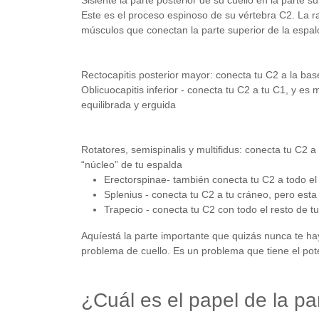
Sisiente la parte posterior de su cuello en la parte
Este es el proceso espinoso de su vértebra C2. La ra
músculos que conectan la parte superior de la espald
Rectocapitis posterior mayor: conecta tu C2 a la ba
Oblicuocapitis inferior - conecta tu C2 a tu C1, y es
equilibrada y erguida
Rotatores, semispinalis y multifidus: conecta tu C2 a
“núcleo” de tu espalda
Erectorspinae- también conecta tu C2 a todo el 
Splenius - conecta tu C2 a tu cráneo, pero esta
Trapecio - conecta tu C2 con todo el resto de 
Aquíestá la parte importante que quizás nunca te ha
problema de cuello. Es un problema que tiene el pote
¿Cuál es el papel de la par