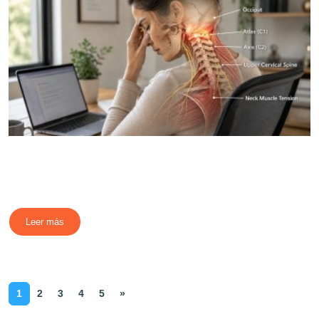
Leer más
1
2
3
4
5
»