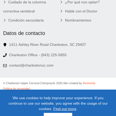
Cuidado de la columna
¿Por qué nos optan?
correctiva vertebral
Hable con el Doctor
Condición secundaria
Nombramientos
Datos de contacto
1411 Ashley River Road Charleston, SC 29407
Charleston Office - (843) 225-5855
contact@charlestonuc.com
© Charleston Upper Cervical Chiropractic 2026.
Site created by
Medximity
Política de privacidad
Política de cookies
We use cookies to help improve your experience. If you
Política de vinculación
continue to use our website, you agree with the usage of our
Términos y condiciones
cookies.
Find out more
.
Descargo de responsabilidad de información médica
Descargo de responsabilidad de Newsletter