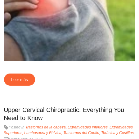
Leer más
Upper Cervical Chiropractic: Everything You
Need to Know
Posted in
Trastornos de la cabeza
Extremidades Inferiores
Extremidades
Superiores
Lumbosacra y Pélvica
Trastornos del Cuello
Torácica y Costillas