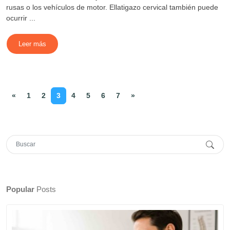
rusas o los vehículos de motor. Ellatigazo cervical también puede
ocurrir ...
Leer más
«
1
2
3
4
5
6
7
»
Popular
Posts