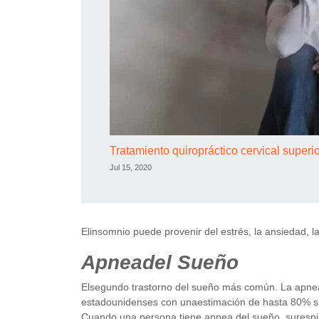
Tratamiento quiropráctico cervical superio
Jul 15, 2020
Elinsomnio puede provenir del estrés, la ansiedad, la 
Apneadel Sueño
Elsegundo trastorno del sueño más común. La apne
estadounidenses con unaestimación de hasta 80% si
Cuando una persona tiene apnea del sueño, surespi