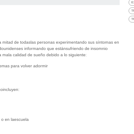
E
T
T
la mitad de todaslas personas experimentando sus síntomas en
adounidenses informando que estánsufriendo de insomnio
 mala calidad de sueño debido a lo siguiente:
emas para volver adormir
oincluyen:
 o en laescuela