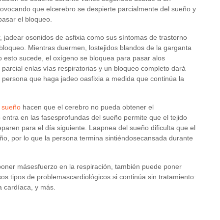
provocando que elcerebro se despierte parcialmente del sueño y
pasar el bloqueo.
 jadear osonidos de asfixia como sus síntomas de trastorno
loqueo. Mientras duermen, lostejidos blandos de la garganta
o esto sucede, el oxígeno se bloquea para pasar alos
parcial enlas vías respiratorias y un bloqueo completo dará
la persona que haga jadeo oasfixia a medida que continúa la
 sueño
hacen que el cerebro no pueda obtener el
ntra en las fasesprofundas del sueño permite que el tejido
eparen para el día siguiente. Laapnea del sueño dificulta que el
ño, por lo que la persona termina sintiéndosecansada durante
 poner másesfuerzo en la respiración, también puede poner
os tipos de problemascardiológicos si continúa sin tratamiento:
a cardíaca, y más.