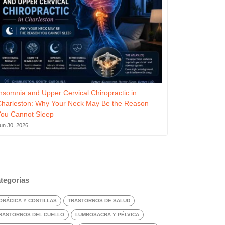
nsomnia and Upper Cervical Chiropractic in
Charleston: Why Your Neck May Be the Reason
You Cannot Sleep
un 30, 2026
tegorías
ORÁCICA Y COSTILLAS
TRASTORNOS DE SALUD
RASTORNOS DEL CUELLO
LUMBOSACRA Y PÉLVICA