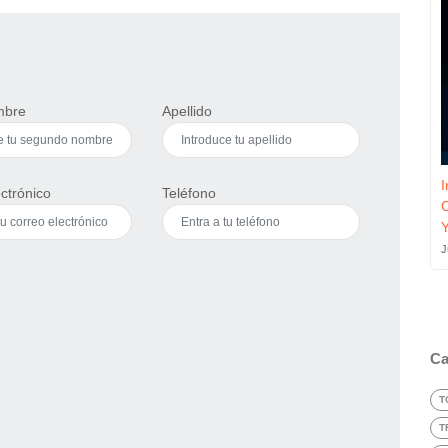
mbre
Apellido
I
ctrónico
Teléfono
J
Ca
T
T