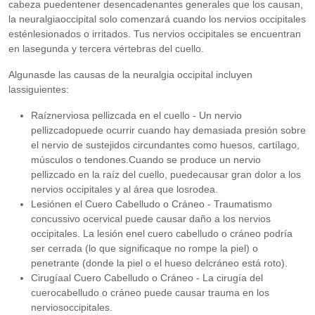
cabeza puedentener desencadenantes generales que los causan,
la neuralgiaoccipital solo comenzará cuando los nervios occipitales
esténlesionados o irritados. Tus nervios occipitales se encuentran
en lasegunda y tercera vértebras del cuello.
Algunasde las causas de la neuralgia occipital incluyen
lassiguientes:
Raíznerviosa pellizcada en el cuello - Un nervio
pellizcadopuede ocurrir cuando hay demasiada presión sobre
el nervio de sustejidos circundantes como huesos, cartílago,
músculos o tendones.Cuando se produce un nervio
pellizcado en la raíz del cuello, puedecausar gran dolor a los
nervios occipitales y al área que losrodea.
Lesiónen el Cuero Cabelludo o Cráneo - Traumatismo
concussivo ocervical puede causar daño a los nervios
occipitales. La lesión enel cuero cabelludo o cráneo podría
ser cerrada (lo que significaque no rompe la piel) o
penetrante (donde la piel o el hueso delcráneo está roto).
Cirugíaal Cuero Cabelludo o Cráneo - La cirugía del
cuerocabelludo o cráneo puede causar trauma en los
nerviosoccipitales.