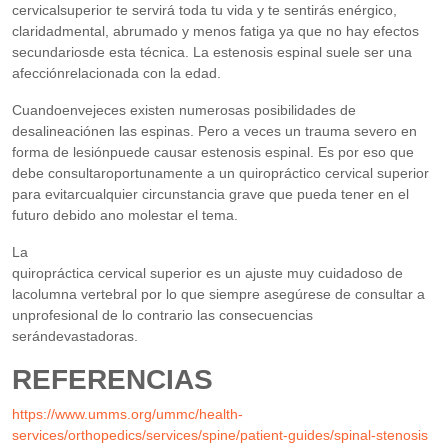
cervicalsuperior te servirá toda tu vida y te sentirás enérgico,
claridadmental, abrumado y menos fatiga ya que no hay efectos
secundariosde esta técnica. La estenosis espinal suele ser una
afecciónrelacionada con la edad.
Cuandoenvejeces existen numerosas posibilidades de
desalineaciónen las espinas. Pero a veces un trauma severo en
forma de lesiónpuede causar estenosis espinal. Es por eso que
debe consultaroportunamente a un quiropráctico cervical superior
para evitarcualquier circunstancia grave que pueda tener en el
futuro debido ano molestar el tema.
La
quiropráctica cervical superior es un ajuste muy cuidadoso de
lacolumna vertebral por lo que siempre asegúrese de consultar a
unprofesional de lo contrario las consecuencias
serándevastadoras.
REFERENCIAS
https://www.umms.org/ummc/health-
services/orthopedics/services/spine/patient-guides/spinal-stenosis