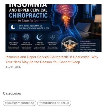
Insomnia and Upper Cervical Chiropractic in Charleston: Why
Your Neck May Be the Reason You Cannot Sleep
Jun 30, 2026
Categorías
TORÁCICA Y COSTILLAS
TRASTORNOS DE SALUD