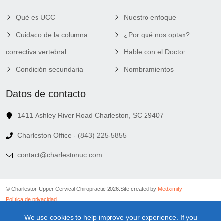
Qué es UCC
Nuestro enfoque
Cuidado de la columna
¿Por qué nos optan?
correctiva vertebral
Hable con el Doctor
Condición secundaria
Nombramientos
Datos de contacto
1411 Ashley River Road Charleston, SC 29407
Charleston Office - (843) 225-5855
contact@charlestonuc.com
© Charleston Upper Cervical Chiropractic 2026.
Site created by
Medximity
Política de privacidad
Política de cookies
We use cookies to help improve your experience. If you
Política de vinculación