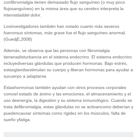
confibromialgia tienen demasiado flujo sanguíneo (o muy poco
flujosanguíneo) en la misma área que su cerebro interpreta la
intensidaddel dolor.
Losinvestigadores también han notado cuanto más severos
fueronsus síntomas, más grave fue el flujo sanguíneo anormal.
(GuedjE,2008)
Además, se observa que las personas con fibromialgia
tienenadisturbancia en el sistema endocrino. El sistema endocrino
incluyediversas glándulas que producen hormonas. Bajo estrés,
estasglandsestimulan su cuerpo y liberan hormonas para ayudar a
sucuerpo a adaptarse.
Estashormonas también ayudan con otros procesos corporales
comoel estado de ánimo y las emociones, el almacenamiento y el
uso deenergía, la digestión y su sistema inmunológico. Cuando se
trata defibromialgia, estas glándulas no se activancomo deberían y
puedencausar síntomas como rigidez en los músculos, falta de
sueño yfatiga.