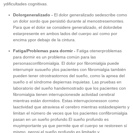
ydificultades cognitivas.
Dolorgeneralizado -
El dolor generalizado sedescribe como
un dolor sordo que persistió durante al menostresemontes.
Para que el dolor se considere generalizado, el dolordebe
estarpresente en ambos lados del cuerpo así como por
encima ypor debajo de la cintura.
Fatiga/Problemas para dormir -
Fatiga otenerproblemas
para dormir es un problema común para las
personasconfibromialgia. El dolor por fibromialgia puede
interrumpir susueño ylos pacientes con fibromialgia también
pueden tener otrostrastornos del sueño, como la apnea del
sueño o el síndrome depiernas inquietas. Las pruebas en
laboratorio del sueño handemostrado que los pacientes con
fibromialgia tienen interrupcionesde actividad cerebral
mientras están dormidos. Estas interrupcionesson como
laactividad que atraviesa el cerebro mientras estásdespierto y
limitan el número de veces que los pacientes confibromialgia
pasan en un sueño profundo.El sueño profundo es
muyimportante ya que permite que el cuerpo se restoreen sí
mismo, perosi el sueño profundo es limitado y