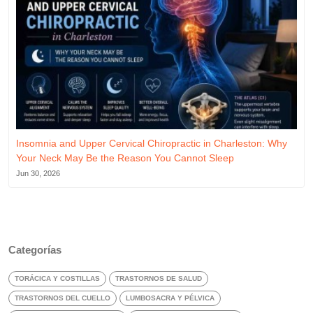
Insomnia and Upper Cervical Chiropractic in Charleston: Why
Your Neck May Be the Reason You Cannot Sleep
Jun 30, 2026
Categorías
TORÁCICA Y COSTILLAS
TRASTORNOS DE SALUD
TRASTORNOS DEL CUELLO
LUMBOSACRA Y PÉLVICA