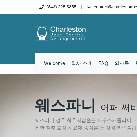
(843) 225 5855
contact@charlestonu
Welcome
회사 소개
FAQ
의사들
웨스파니
어퍼 써
웨스파니 경추 척추지압술은 사우스캐롤라이나 
위한 척추 교정 치료에 중점을 둔 상경부 수술입