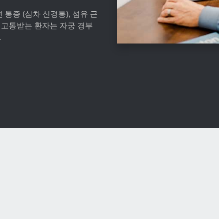
면 통증 (삼차 신경통), 섬유 근
 고통받는 환자는 자궁 경부
.