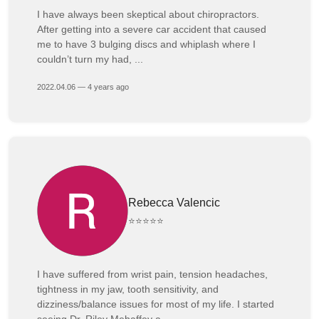
I have always been skeptical about chiropractors.
After getting into a severe car accident that caused
me to have 3 bulging discs and whiplash where I
couldn’t turn my had, ...
2022.04.06 — 4 years ago
Rebecca Valencic
⭐⭐⭐⭐⭐
I have suffered from wrist pain, tension headaches,
tightness in my jaw, tooth sensitivity, and
dizziness/balance issues for most of my life. I started
seeing Dr. Riley Mehaffey a ...