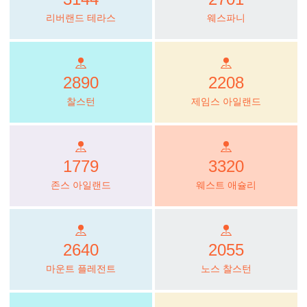
리버랜드 테라스
웨스파니
2890
2208
찰스턴
제임스 아일랜드
1779
3320
존스 아일랜드
웨스트 애슐리
2640
2055
마운트 플레전트
노스 찰스턴