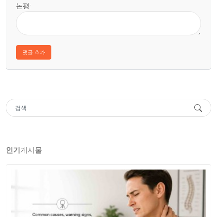
논평:
인기
게시물