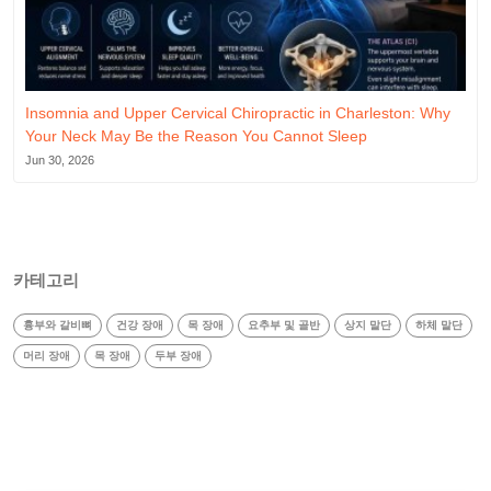
Insomnia and Upper Cervical Chiropractic in Charleston: Why
Your Neck May Be the Reason You Cannot Sleep
Jun 30, 2026
카테고리
흉부와 갈비뼈
건강 장애
목 장애
요추부 및 골반
상지 말단
하체 말단
머리 장애
목 장애
두부 장애