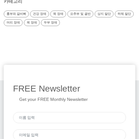
카테고리
흉부와 갈비뼈
건강 장애
목 장애
요추부 및 골반
상지 말단
하체 말단
머리 장애
목 장애
두부 장애
FREE
Newsletter
Get your FREE Monthly Newsletter