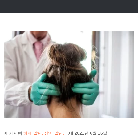
에 게시됨
하체 말단
상지 말단
...에
2021년 6월 16일