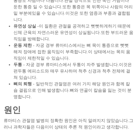
통증도 사람마다 다릅니다.관절 경직으로 인한 욱신 거림이나
둔한 통증 일 수 있습니다.또한 통증은 목 뒤쪽이나 사람의 머리
밑 부분에있을 수 있습니다.이것은 또한 염증과 부종과 결합됩
니다.
유연성 상실
-이 질환은 관절을 공격하고 뻣뻣하게하기 때문에
신체 근육의 자연스러운 유연성이 상실됩니다.또한 부드러운 움
직임을 방해합니다.
운동 제한
- 자궁 경부 류마티스에서는 뼈 목이 통증으로 뻣뻣
해져 장애에 접한 움직임이 부족합니다.이 상태에서는 목의 움
직임이 제한적일 수 있습니다.
두통
- 자궁 경부 류마티스에서 두통이 자주 발생합니다.이것은
편두통 에피소드와 매우 유사하며 척추 신경과 척추 전체에 걸
쳐 있습니다.
뼈의 퇴행
- 일반적인 관절염은 여러 가지 해당 원인과 함께 칼
슘 결핍으로 인해 발생합니다.뼈와 연골이 칼슘을 잃는 것이 분
명합니다.
원인
류마티스 관절염 발병의 정확한 원인은 아직 알려지지 않았습니다.그
러나 과학자들은 다음이이 상태의 추론 적 원인이라고 생각합니다.