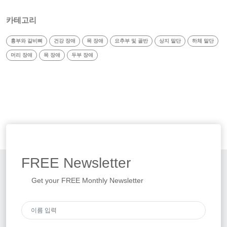
카테고리
흉부와 갈비뼈
건강 장애
목 장애
요추부 및 골반
상지 말단
하체 말단
머리 장애
목 장애
두부 장애
FREE
Newsletter
Get your FREE Monthly Newsletter