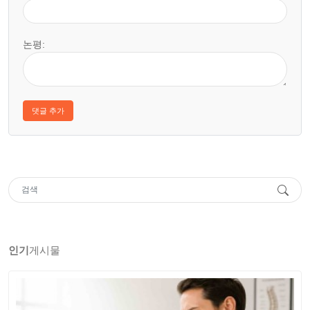
논평:
인기
게시물