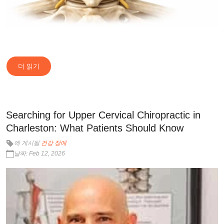
더 읽기
Searching for Upper Cervical Chiropractic in
Charleston: What Patients Should Know
에 게시됨
건강 장애
날짜: Feb 12, 2026