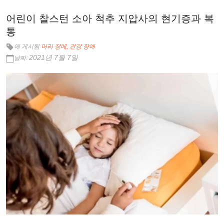
어린이 찰스턴 소아 척추 지압사의 현기증과 복
통
에 게시됨
머리 장애
건강 장애
2021년 7월 7일
날짜: