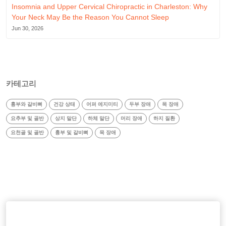
Insomnia and Upper Cervical Chiropractic in Charleston: Why
Your Neck May Be the Reason You Cannot Sleep
Jun 30, 2026
카테고리
흉부와 갈비뼈
건강 상태
어퍼 에지미티
두부 장애
목 장애
요추부 및 골반
상지 말단
하체 말단
머리 장애
하지 질환
요천골 및 골반
흉부 및 갈비뼈
목 장애