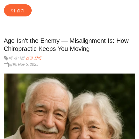
더 읽기
Age Isn’t the Enemy — Misalignment Is: How
Chiropractic Keeps You Moving
에 게시됨
건강 장애
날짜: Nov 5, 2025