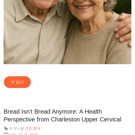
더 읽기
Bread Isn’t Bread Anymore: A Health
Perspective from Charleston Upper Cervical
에 게시됨
건강 장애
날짜: Jul 14, 2025