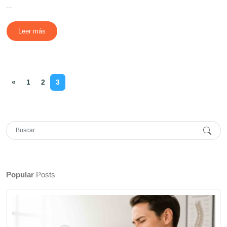
...
Leer más
«
1
2
3
Popular
Posts