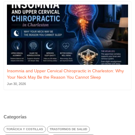
Insomnia and Upper Cervical Chiropractic in Charleston: Why
Your Neck May Be the Reason You Cannot Sleep
Jun 30, 2026
Categorías
TORÁCICA Y COSTILLAS
TRASTORNOS DE SALUD