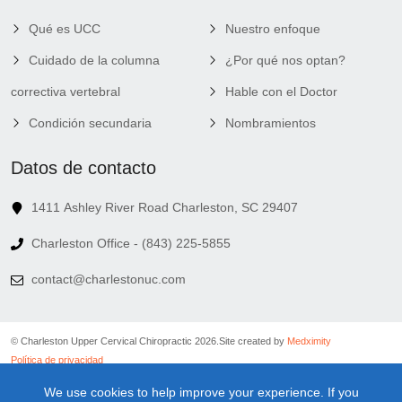
Qué es UCC
Nuestro enfoque
Cuidado de la columna
¿Por qué nos optan?
correctiva vertebral
Hable con el Doctor
Condición secundaria
Nombramientos
Datos de contacto
1411 Ashley River Road Charleston, SC 29407
Charleston Office - (843) 225-5855
contact@charlestonuc.com
© Charleston Upper Cervical Chiropractic 2026.
Site created by
Medximity
Política de privacidad
Política de cookies
We use cookies to help improve your experience. If you
Política de vinculación