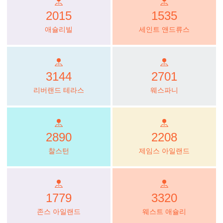
2015
1535
애슐리빌
세인트 앤드류스
3144
2701
리버랜드 테라스
웨스파니
2890
2208
찰스턴
제임스 아일랜드
1779
3320
존스 아일랜드
웨스트 애슐리