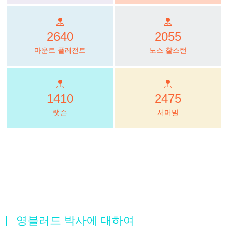
2640
2055
마운트 플레전트
노스 찰스턴
1410
2475
랫슨
서머빌
영블러드 박사에 대하여