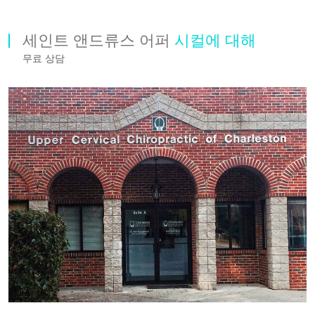
세인트 앤드류스 어퍼
시컬에 대해
무료 상담