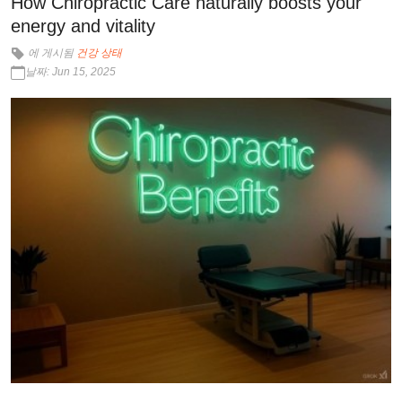
How Chiropractic Care naturally boosts your
energy and vitality
에 게시됨
건강 상태
날짜: Jun 15, 2025