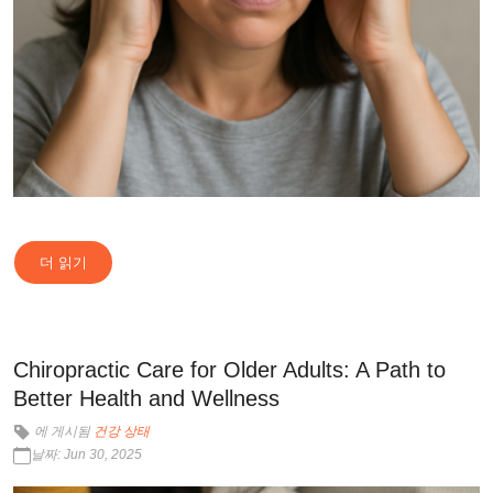
더 읽기
Chiropractic Care for Older Adults: A Path to
Better Health and Wellness
에 게시됨
건강 상태
날짜: Jun 30, 2025