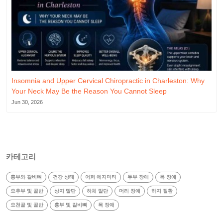
Insomnia and Upper Cervical Chiropractic in Charleston: Why
Your Neck May Be the Reason You Cannot Sleep
Jun 30, 2026
카테고리
흉부와 갈비뼈
건강 상태
어퍼 에지미티
두부 장애
목 장애
요추부 및 골반
상지 말단
하체 말단
머리 장애
하지 질환
요천골 및 골반
흉부 및 갈비뼈
목 장애