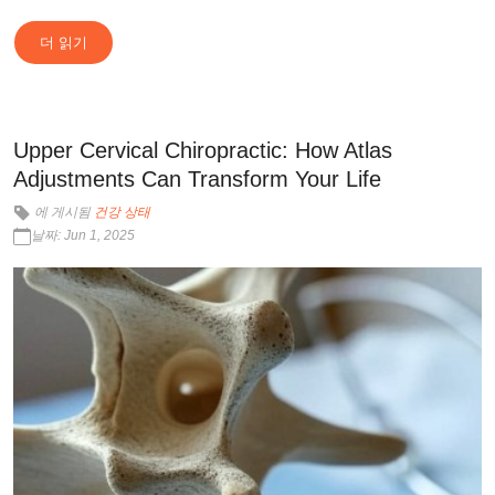
더 읽기
Upper Cervical Chiropractic: How Atlas
Adjustments Can Transform Your Life
에 게시됨
건강 상태
날짜: Jun 1, 2025