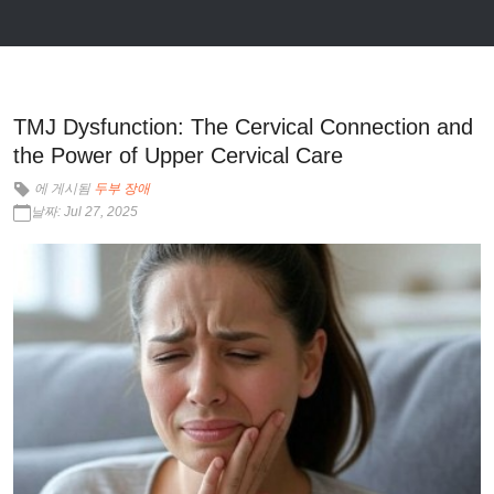
TMJ Dysfunction: The Cervical Connection and
the Power of Upper Cervical Care
에 게시됨
두부 장애
날짜: Jul 27, 2025