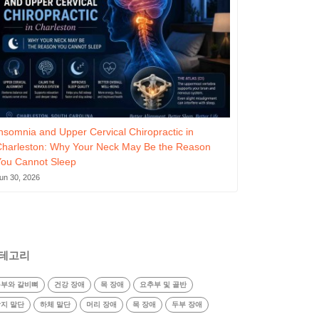
nsomnia and Upper Cervical Chiropractic in
Charleston: Why Your Neck May Be the Reason
You Cannot Sleep
un 30, 2026
테고리
부와 갈비뼈
건강 장애
목 장애
요추부 및 골반
지 말단
하체 말단
머리 장애
목 장애
두부 장애