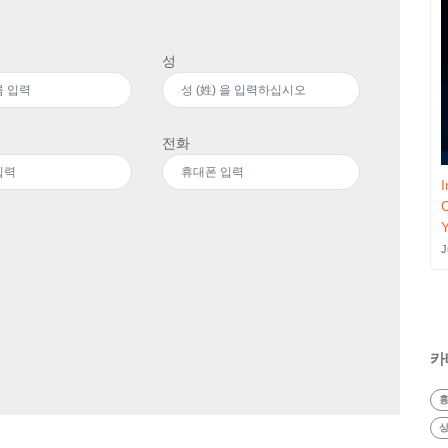
성
전화
I
J
카
흉
상