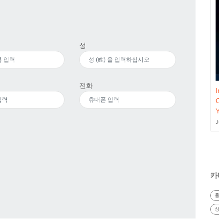
성
전화
I
J
카
흉
상