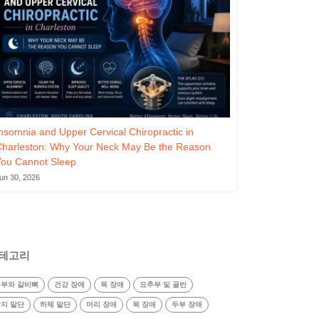
nsomnia and Upper Cervical Chiropractic in
Charleston: Why Your Neck May Be the Reason
You Cannot Sleep
un 30, 2026
테고리
부와 갈비뼈
건강 장애
목 장애
요추부 및 골반
지 말단
하체 말단
머리 장애
목 장애
두부 장애