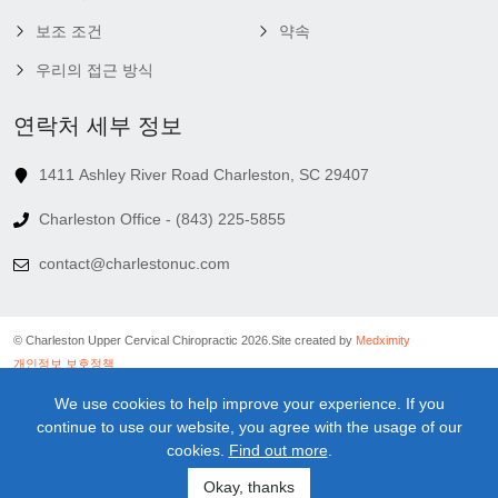
보조 조건
약속
우리의 접근 방식
연락처 세부 정보
1411 Ashley River Road Charleston, SC 29407
Charleston Office - (843) 225-5855
contact@charlestonuc.com
© Charleston Upper Cervical Chiropractic 2026.
Site created by
Medximity
개인정보 보호정책
쿠키 정책
We use cookies to help improve your experience. If you
연결 정책
continue to use our website, you agree with the usage of our
이용 약관
cookies.
Find out more
.
의료 정보 면책 조항
뉴스레터 면책 조항
Okay, thanks