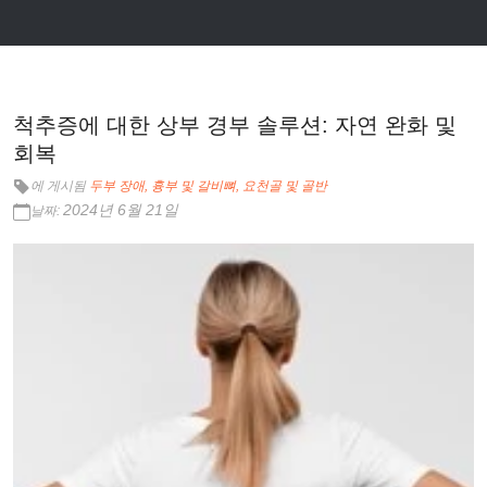
척추증에 대한 상부 경부 솔루션: 자연 완화 및
회복
에 게시됨
두부 장애
흉부 및 갈비뼈
요천골 및 골반
2024년 6월 21일
날짜: