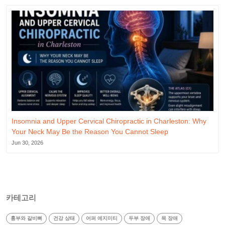
Insomnia and Upper Cervical Chiropractic in Charleston: Why
Your Neck May Be the Reason You Cannot Sleep
Jun 30, 2026
카테고리
흉부와 갈비뼈
건강 상태
어퍼 에지미티
두부 장애
목 장애