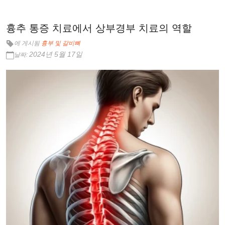
흉추 통증 치료에서 상부경부 치료의 역할
에 게시됨
흉부 및 갈비뼈
2024년 5월 17일
날짜: