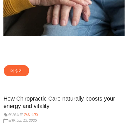
더 읽기
How Chiropractic Care naturally boosts your
energy and vitality
에 게시됨
건강 상태
날짜: Jun 15, 2025