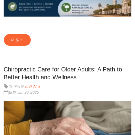
더 읽기
Chiropractic Care for Older Adults: A Path to
Better Health and Wellness
에 게시됨
건강 상태
날짜: Jun 30, 2025