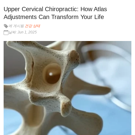
Upper Cervical Chiropractic: How Atlas
Adjustments Can Transform Your Life
에 게시됨
건강 상태
날짜: Jun 1, 2025