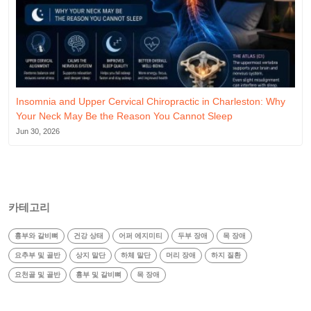
Insomnia and Upper Cervical Chiropractic in Charleston: Why
Your Neck May Be the Reason You Cannot Sleep
Jun 30, 2026
카테고리
흉부와 갈비뼈
건강 상태
어퍼 에지미티
두부 장애
목 장애
요추부 및 골반
상지 말단
하체 말단
머리 장애
하지 질환
요천골 및 골반
흉부 및 갈비뼈
목 장애