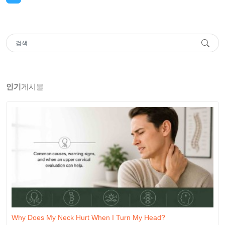
인기
게시물
Why Does My Neck Hurt When I Turn My Head?