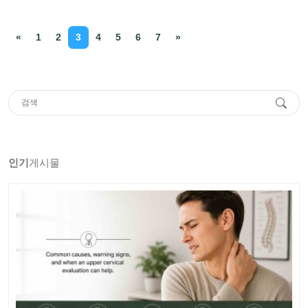
«
1
2
3
4
5
6
7
»
인기
게시물