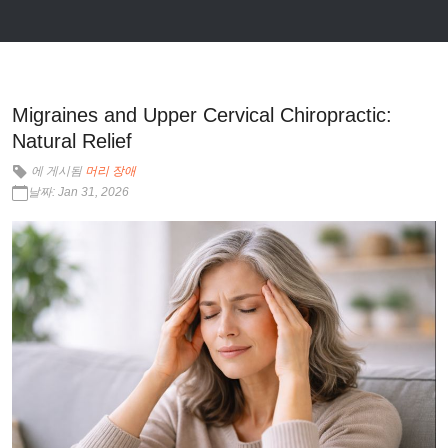
Migraines and Upper Cervical Chiropractic:
Natural Relief
에 게시됨
머리 장애
날짜: Jan 31, 2026