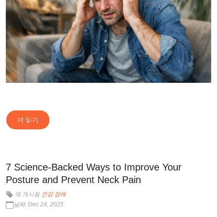
더 읽기
7 Science-Backed Ways to Improve Your
Posture and Prevent Neck Pain
에 게시됨
건강 장애
날짜: Dec 24, 2025