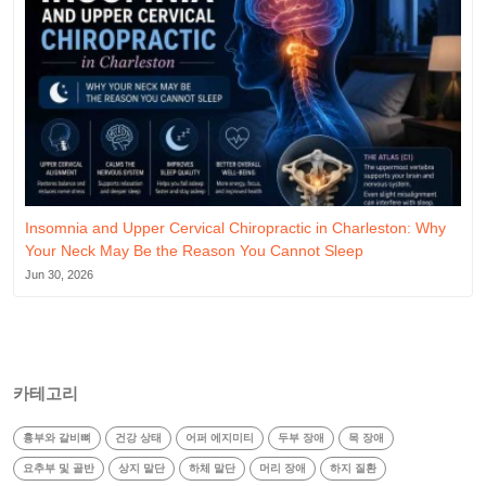
Insomnia and Upper Cervical Chiropractic in Charleston: Why
Your Neck May Be the Reason You Cannot Sleep
Jun 30, 2026
카테고리
흉부와 갈비뼈
건강 상태
어퍼 에지미티
두부 장애
목 장애
요추부 및 골반
상지 말단
하체 말단
머리 장애
하지 질환