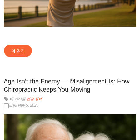
더 읽기
Age Isn’t the Enemy — Misalignment Is: How
Chiropractic Keeps You Moving
에 게시됨
건강 장애
날짜: Nov 5, 2025