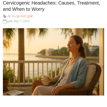
Cervicogenic Headaches: Causes, Treatment,
and When to Worry
에 게시됨
머리 장애
날짜: Dec 7, 2025