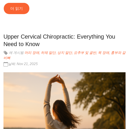
더 읽기
Upper Cervical Chiropractic: Everything You
Need to Know
에 게시됨
머리 장애
하체 말단
상지 말단
요추부 및 골반
목 장애
흉부와 갈
비뼈
날짜: Nov 21, 2025