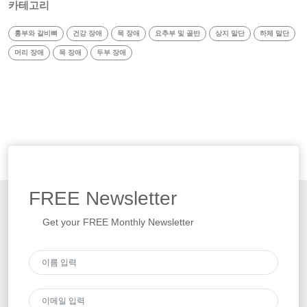
카테고리
흉부와 갈비뼈
건강 장애
목 장애
요추부 및 골반
상지 말단
하체 말단
머리 장애
목 장애
두부 장애
FREE
Newsletter
Get your FREE Monthly Newsletter