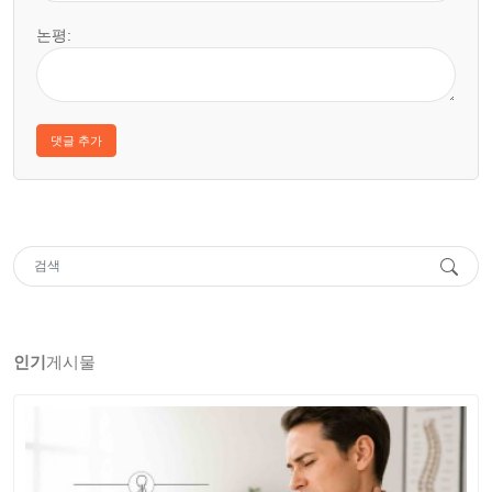
논평:
인기
게시물