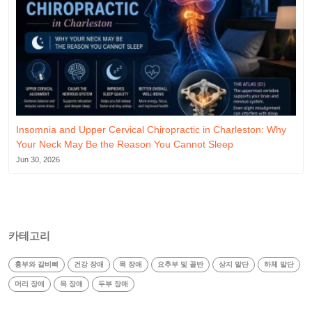
Insomnia and Upper Cervical Chiropractic in Charleston: Why
Your Neck May Be the Reason You Cannot Sleep
Jun 30, 2026
카테고리
흉부와 갈비뼈
건강 장애
목 장애
요추부 및 골반
상지 말단
하체 말단
머리 장애
목 장애
두부 장애