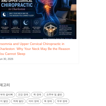
nsomnia and Upper Cervical Chiropractic in
Charleston: Why Your Neck May Be the Reason
You Cannot Sleep
un 30, 2026
테고리
부와 갈비뼈
건강 장애
목 장애
요추부 및 골반
지 말단
하체 말단
머리 장애
목 장애
두부 장애