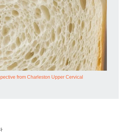
spective from Charleston Upper Cervical
다