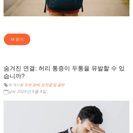
더 읽기
숨겨진 연결: 허리 통증이 두통을 유발할 수 있
습니까?
에 게시됨
두부 장애
요천골 및 골반
2025년 5월 4일
날짜: