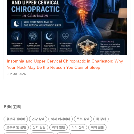
Insomnia and Upper Cervical Chiropractic in Charleston: Why
Your Neck May Be the Reason You Cannot Sleep
Jun 30, 2026
카테고리
흉부와 갈비뼈
건강 상태
어퍼 에지미티
두부 장애
목 장애
요추부 및 골반
상지 말단
하체 말단
머리 장애
하지 질환