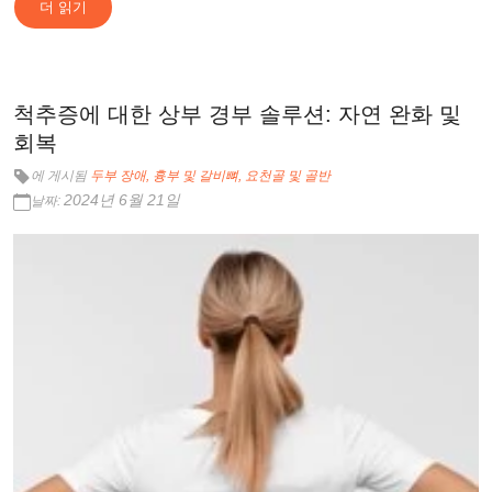
더 읽기
척추증에 대한 상부 경부 솔루션: 자연 완화 및
회복
에 게시됨
두부 장애
흉부 및 갈비뼈
요천골 및 골반
2024년 6월 21일
날짜: