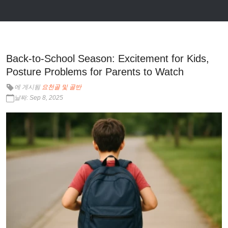
Back-to-School Season: Excitement for Kids,
Posture Problems for Parents to Watch
에 게시됨
요천골 및 골반
날짜: Sep 8, 2025