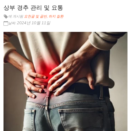
상부 경추 관리 및 요통
에 게시됨
요천골 및 골반
하지 질환
2024년 10월 11일
날짜: