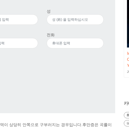
성
전화
I
J
카
흉
상
쪽 영역이 상당히 안쪽으로 구부러지는 경우입니다.후만증은 곡률이