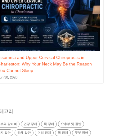
nsomnia and Upper Cervical Chiropractic in
Charleston: Why Your Neck May Be the Reason
You Cannot Sleep
un 30, 2026
테고리
부와 갈비뼈
건강 장애
목 장애
요추부 및 골반
지 말단
하체 말단
머리 장애
목 장애
두부 장애