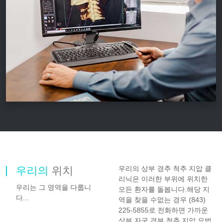
우리의
위치
우리의 상부 경추 척추 지압 클
리닉은 이러한 부위에 위치한
우리는 그 영역을 다룹니
모든 환자를 돌봅니다.해당 지
다...
역을 찾을 수없는 경우 (843)
225-5855로 전화하면 가까운
상부 자궁 경부 척추 지압 요법