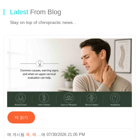
Latest
From Blog
Stay on top of chiropractic news...
더 읽기
에 게시됨
목, 해
...에 07/30/2026 21:05 PM