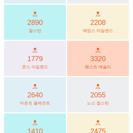
2890
2208
찰스턴
제임스 아일랜드
1779
3320
존스 아일랜드
웨스트 애슐리
2640
2055
마운트 플레전트
노스 찰스턴
1410
2475